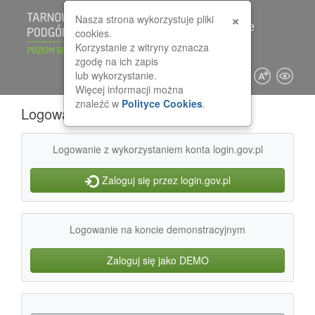
Przejdź do zawartości
Przejdź do menu ułatwień dostępu
Przejdź do mapy strony
Przejdź do deklaracji dostępności
×
Nasza strona wykorzystuje pliki
Logowanie
cookies.
Korzystanie z witryny oznacza
zgodę na ich zapis
lub wykorzystanie.
Więcej informacji można
znaleźć w
Polityce Cookies
.
Logowanie
Logowanie z wykorzystaniem konta login.gov.pl
Zaloguj się przez login.gov.pl
Logowanie na koncie demonstracyjnym
Zaloguj się jako DEMO